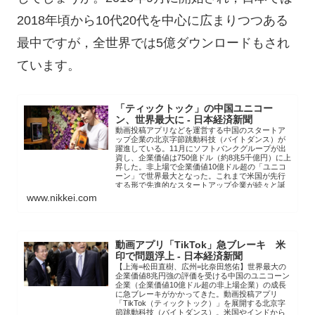
2018年頃から10代20代を中心に広まりつつある
最中ですが，全世界では5億ダウンロードもされ
ています。
「ティックトック」の中国ユニコー
ン、世界最大に - 日本経済新聞
動画投稿アプリなどを運営する中国のスタートア
ップ企業の北京字節跳動科技（バイトダンス）が
躍進している。11月にソフトバンクグループが出
資し、企業価値は750億ドル（約8兆5千億円）に上
昇した。非上場で企業価値10億ドル超の「ユニコ
ーン」で世界最大となった。これまで米国が先行
する形で先進的なスタートアップ企業が続々と誕
生...
www.nikkei.com
動画アプリ「TikTok」急ブレーキ 米
印で問題浮上 - 日本経済新聞
【上海=松田直樹、広州=比奈田悠佑】世界最大の
企業価値8兆円強の評価を受ける中国のユニコーン
企業（企業価値10億ドル超の非上場企業）の成長
に急ブレーキがかかってきた。動画投稿アプリ
「TikTok（ティックトック）」を展開する北京字
節跳動科技（バイトダンス）。米国やインドから