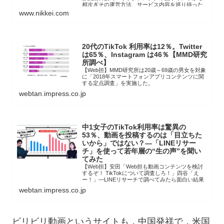
相次ぎその運営方法、サービス内容を巡り待った
が...
www.nikkei.com
20代のTikTok 利用率は12％。Twitter
は65％、Instagram は46％【MMD研究
所調べ】
【Web担】MMD研究所は20歳～69歳の男女を対象
に「2018年スマートフォンアプリコンテンツに関
する定点調査」を実施した。
webtan.impress.co.jp
中1女子のTikTok利用率は驚異の
53％、動画を投稿するのは「目立ちた
いから」ではない？―「LINEリサー
チ」を使って若年層の“生の声”を聞い
てみた
【Web担】安田「Web担も動画コンテンツを検討
するぞ！ TikTokについて調査しろ！」四谷「え
ー！」―LINEリサーチで調べてみたら面白い結果
が出たよ
webtan.impress.co.jp
ビリビリ動画というサイトも，中国発祥で，米国