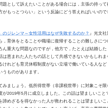
問題として訴えたいことがある場合には，主張の持って
方がもっとつらい」という反論にどう答えればいいので
」のジレンマ～女性活用はなぜ失敗するのか？
』光文社
ら，育休をとることや職場に復帰することの難しさにつ
ろん重大な問題なのですが，他方で，たとえば結婚した
話は恵まれた人たちの話として共感できないかもしれま
るけれども育児休暇制度がない立場で働いている人など
いうものがあります。
てみましょう。低所得世帯（非課税世帯）に対象こそ限
が2019年5月に成立しました。この話は望ましいこと
を諦めざるを得なかった人が救われることは望ましいこ