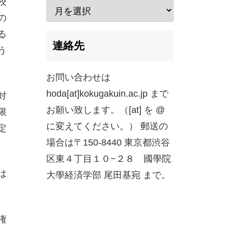
校
の
る
連絡先
う
お問い合わせは
hoda[at]kokugakuin.ac.jp まで
対
お願い致します。（[at] を @
限
に変えてください。） 郵送の
定
場合は〒150-8440 東京都渋谷
区東４丁目１０−２８ 國學院
は
大學経済学部 尾田基宛 まで。
権